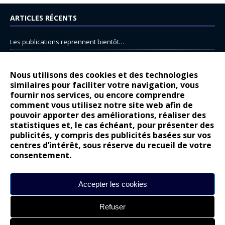
ARTICLES RÉCENTS
Les publications reprennent bientôt…
DS N°8 : Oui, les français vont parfois trop loin.
14 juillet : nouveau film de marque pour Citroën
Nous utilisons des cookies et des technologies
similaires pour faciliter votre navigation, vous
Renault Espace : voyage, voyage…
fournir nos services, ou encore comprendre
Peugeot E-208 GTi : naissance d’une légende
comment vous utilisez notre site web afin de
pouvoir apporter des améliorations, réaliser des
statistiques et, le cas échéant, pour présenter des
COMMENTAIRES RÉCENTS
publicités, y compris des publicités basées sur vos
centres d’intérêt, sous réserve du recueil de votre
Bernard Dardart
dans
Dacia Sandero : pour les gens vrais
consentement.
Gilly
dans
Citroën ë-C3 : la révolution a commencé
gyo
dans
Alpine A290 : L’irrésistible attraction de la légèreté
Accepter les cookies
leroy
dans
Lancia Ypsilon : naturellement envoûtante ?
Refuser
maria
dans
Nouvelle Opel Corsa : Yes of Corsa !