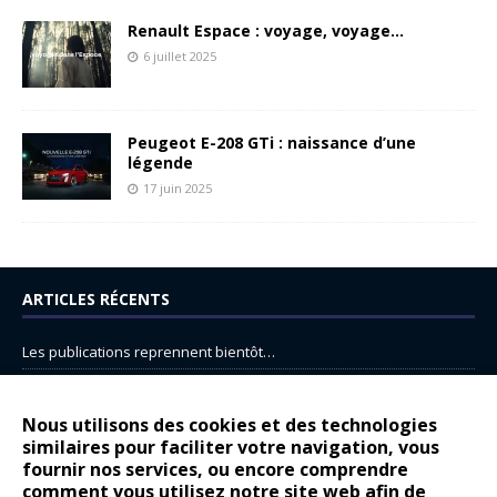
Renault Espace : voyage, voyage…
6 juillet 2025
Peugeot E-208 GTi : naissance d’une
légende
17 juin 2025
ARTICLES RÉCENTS
Les publications reprennent bientôt…
DS N°8 : Oui, les français vont parfois trop loin.
14 juillet : nouveau film de marque pour Citroën
Nous utilisons des cookies et des technologies
similaires pour faciliter votre navigation, vous
Renault Espace : voyage, voyage…
fournir nos services, ou encore comprendre
Peugeot E-208 GTi : naissance d’une légende
comment vous utilisez notre site web afin de