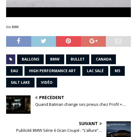
Via BMW.
BALLONS
BMW
BULLET
CANADA
EAU
HIGH PERFORMANCE ART
LAC SALÉ
M5
SALT LAKE
VIDÉO
PRÉCÉDENT
Quand Batman change ses pneus chez Profil +…
SUIVANT
Publicité BMW Série 6 Gran Coupé : “L’allure”…