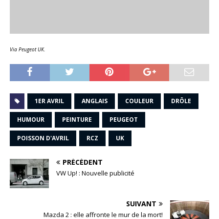
Via Peugeot UK.
1ER AVRIL
ANGLAIS
COULEUR
DRÔLE
HUMOUR
PEINTURE
PEUGEOT
POISSON D'AVRIL
RCZ
UK
PRÉCÉDENT
VW Up! : Nouvelle publicité
SUIVANT
Mazda 2 : elle affronte le mur de la mort!