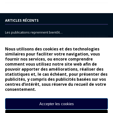
ARTICLES RÉCENTS
Les publications reprennent bientôt…
DS N°8 : Oui, les français vont parfois trop loin.
14 juillet : nouveau film de marque pour Citroën
Nous utilisons des cookies et des technologies
similaires pour faciliter votre navigation, vous
Renault Espace : voyage, voyage…
fournir nos services, ou encore comprendre
Peugeot E-208 GTi : naissance d’une légende
comment vous utilisez notre site web afin de
pouvoir apporter des améliorations, réaliser des
statistiques et, le cas échéant, pour présenter des
COMMENTAIRES RÉCENTS
publicités, y compris des publicités basées sur vos
centres d’intérêt, sous réserve du recueil de votre
Bernard Dardart
dans
Dacia Sandero : pour les gens vrais
consentement.
Gilly
dans
Citroën ë-C3 : la révolution a commencé
gyo
dans
Alpine A290 : L’irrésistible attraction de la légèreté
Accepter les cookies
leroy
dans
Lancia Ypsilon : naturellement envoûtante ?