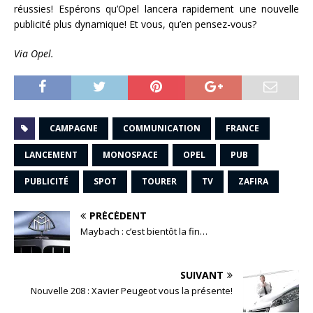
réussies! Espérons qu’Opel lancera rapidement une nouvelle
publicité plus dynamique! Et vous, qu’en pensez-vous?
Via Opel.
CAMPAGNE
COMMUNICATION
FRANCE
LANCEMENT
MONOSPACE
OPEL
PUB
PUBLICITÉ
SPOT
TOURER
TV
ZAFIRA
PRÉCÉDENT
Maybach : c’est bientôt la fin…
SUIVANT
Nouvelle 208 : Xavier Peugeot vous la présente!