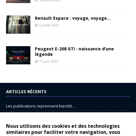
Renault Espace : voyage, voyage…
6 juillet 2025
Peugeot E-208 GTi : naissance d’une
légende
17 juin 2025
ARTICLES RÉCENTS
Les publications reprennent bientôt…
DS N°8 : Oui, les français vont parfois trop loin.
14 juillet : nouveau film de marque pour Citroën
Nous utilisons des cookies et des technologies
similaires pour faciliter votre navigation, vous
Renault Espace : voyage, voyage…