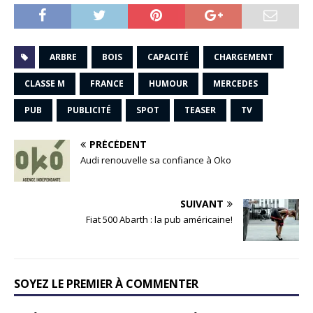
ARBRE
BOIS
CAPACITÉ
CHARGEMENT
CLASSE M
FRANCE
HUMOUR
MERCEDES
PUB
PUBLICITÉ
SPOT
TEASER
TV
PRÉCÉDENT
Audi renouvelle sa confiance à Oko
SUIVANT
Fiat 500 Abarth : la pub américaine!
SOYEZ LE PREMIER À COMMENTER