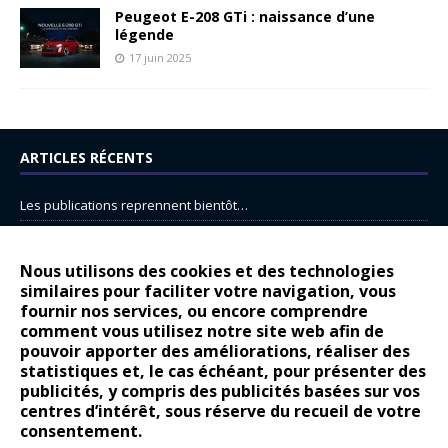
Peugeot E-208 GTi : naissance d’une
légende
17 juin 2025
ARTICLES RÉCENTS
Les publications reprennent bientôt…
DS N°8 : Oui, les français vont parfois trop loin.
14 juillet : nouveau film de marque pour Citroën
Nous utilisons des cookies et des technologies
similaires pour faciliter votre navigation, vous
Renault Espace : voyage, voyage…
fournir nos services, ou encore comprendre
Peugeot E-208 GTi : naissance d’une légende
comment vous utilisez notre site web afin de
pouvoir apporter des améliorations, réaliser des
statistiques et, le cas échéant, pour présenter des
COMMENTAIRES RÉCENTS
publicités, y compris des publicités basées sur vos
centres d’intérêt, sous réserve du recueil de votre
Bernard Dardart
dans
Dacia Sandero : pour les gens vrais
consentement.