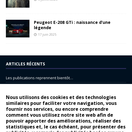
Peugeot E-208 GTi : naissance d’une
légende
17 juin 2025
ARTICLES RÉCENTS
Les publications reprennent bientôt…
DS N°8 : Oui, les français vont parfois trop loin.
14 juillet : nouveau film de marque pour Citroën
Nous utilisons des cookies et des technologies
similaires pour faciliter votre navigation, vous
Renault Espace : voyage, voyage…
fournir nos services, ou encore comprendre
Peugeot E-208 GTi : naissance d’une légende
comment vous utilisez notre site web afin de
pouvoir apporter des améliorations, réaliser des
statistiques et, le cas échéant, pour présenter des
COMMENTAIRES RÉCENTS