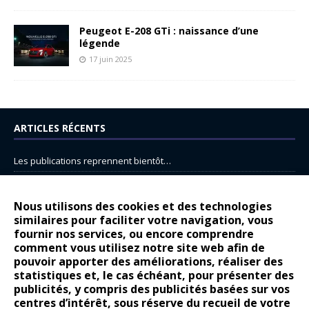
Peugeot E-208 GTi : naissance d’une
légende
17 juin 2025
ARTICLES RÉCENTS
Les publications reprennent bientôt…
DS N°8 : Oui, les français vont parfois trop loin.
14 juillet : nouveau film de marque pour Citroën
Nous utilisons des cookies et des technologies
similaires pour faciliter votre navigation, vous
Renault Espace : voyage, voyage…
fournir nos services, ou encore comprendre
Peugeot E-208 GTi : naissance d’une légende
comment vous utilisez notre site web afin de
pouvoir apporter des améliorations, réaliser des
statistiques et, le cas échéant, pour présenter des
COMMENTAIRES RÉCENTS
publicités, y compris des publicités basées sur vos
centres d’intérêt, sous réserve du recueil de votre