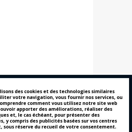
lisons des cookies et des technologies similaires
iliter votre navigation, vous fournir nos services, ou
ro : pour les gens vrais
comprendre comment vous utilisez notre site web
tion a commencé
pouvoir apporter des améliorations, réaliser des
ques et, le cas échéant, pour présenter des
e attraction de la légèreté
és, y compris des publicités basées sur vos centres
llement envoûtante ?
t, sous réserve du recueil de votre consentement.