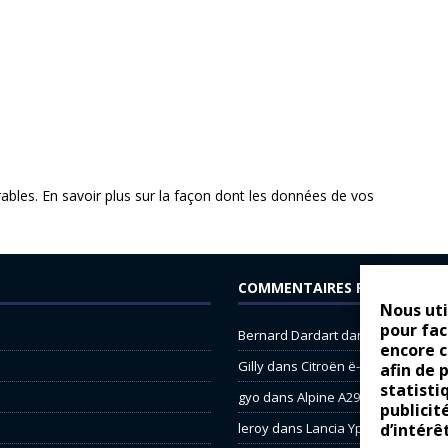
rables.
En savoir plus sur la façon dont les données de vos
COMMENTAIRES RÉCENTS
Nous uti
pour fac
Bernard Dardart
dans
Dacia Sande
encore 
Gilly
dans
Citroën ë-C3 : la révolu
afin de 
statisti
gyo
dans
Alpine A290 : L’irrésistibl
publicit
leroy
dans
Lancia Ypsilon : nature
d’intérê