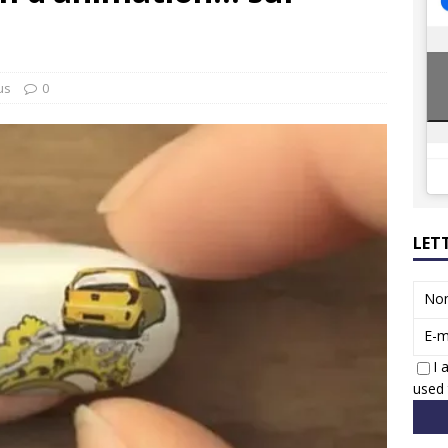
8 GTi : naissance d’une légende
ACTUS
 Honda dévoile un spot publicitaire… confiné!
ACTUS
us
0
LET
No
E-m
I 
used 