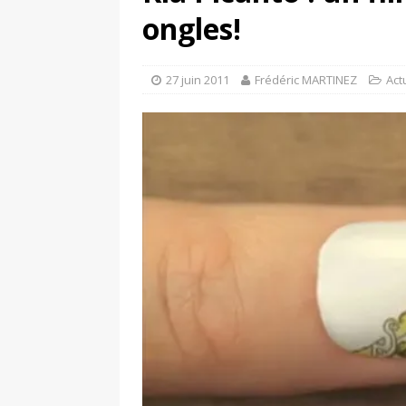
[ 17 juin 2025 ]
Peugeot E-20
ongles!
[ 11 avril 2020 ]
#StayHome :
27 juin 2011
Frédéric MARTINEZ
Act