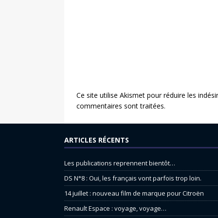
Ce site utilise Akismet pour réduire les indési
commentaires sont traitées
.
ARTICLES RÉCENTS
Les publications reprennent bientôt…
DS N°8 : Oui, les français vont parfois trop loin.
14 juillet : nouveau film de marque pour Citroën
Renault Espace : voyage, voyage…