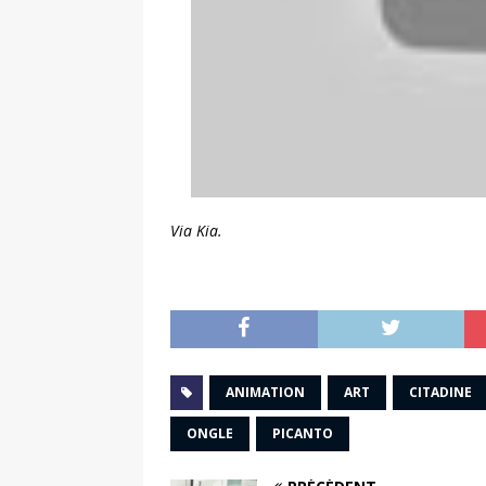
Via Kia.
ANIMATION
ART
CITADINE
ONGLE
PICANTO