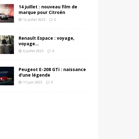
14 juillet : nouveau film de
marque pour Citroën
12 juillet 2025
0
Renault Espace : voyage,
voyage…
6 juillet 2025
0
Peugeot E-208 GTi : naissance
d’une légende
17 juin 2025
0