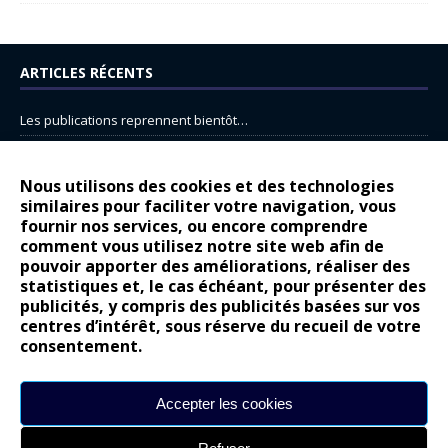
ARTICLES RÉCENTS
Les publications reprennent bientôt…
DS N°8 : Oui, les français vont parfois trop loin.
14 juillet : nouveau film de marque pour Citroën
Nous utilisons des cookies et des technologies
similaires pour faciliter votre navigation, vous
Renault Espace : voyage, voyage…
fournir nos services, ou encore comprendre
Peugeot E-208 GTi : naissance d’une légende
comment vous utilisez notre site web afin de
pouvoir apporter des améliorations, réaliser des
statistiques et, le cas échéant, pour présenter des
COMMENTAIRES RÉCENTS
publicités, y compris des publicités basées sur vos
centres d’intérêt, sous réserve du recueil de votre
Bernard Dardart
dans
Dacia Sandero : pour les gens vrais
consentement.
Gilly
dans
Citroën ë-C3 : la révolution a commencé
gyo
dans
Alpine A290 : L’irrésistible attraction de la légèreté
Accepter les cookies
leroy
dans
Lancia Ypsilon : naturellement envoûtante ?