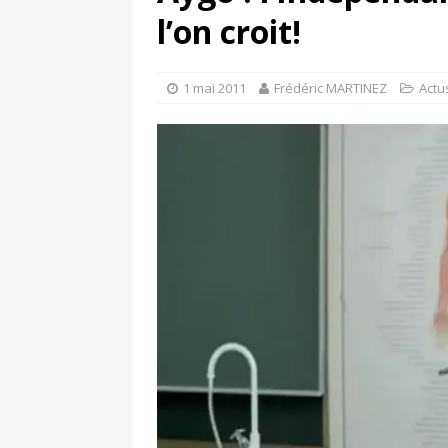
[ 4 avril 2026 ]
Les publicat
l’on croit!
[ 13 septembre 2025 ]
DS N°
1 mai 2011
Frédéric MARTINEZ
Actu