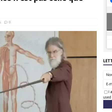
ions reprennent bientôt…
ACTUS
8 : Oui, les français vont parfois trop loin.
ACTUS
s
0
LET
No
E-m
I 
used 