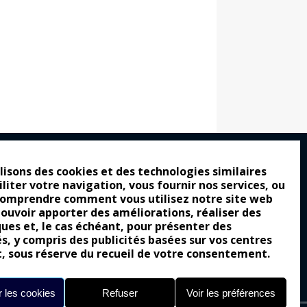
lisons des cookies et des technologies similaires
iliter votre navigation, vous fournir nos services, ou
ro : pour les gens vrais
comprendre comment vous utilisez notre site web
tion a commencé
pouvoir apporter des améliorations, réaliser des
ques et, le cas échéant, pour présenter des
e attraction de la légèreté
és, y compris des publicités basées sur vos centres
llement envoûtante ?
t, sous réserve du recueil de votre consentement.
Yes of Corsa !
 les cookies
Refuser
Voir les préférences