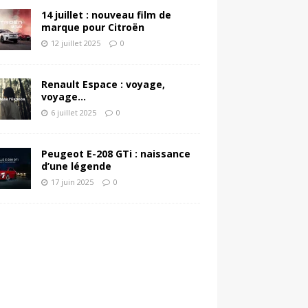
14 juillet : nouveau film de
marque pour Citroën
12 juillet 2025
0
Renault Espace : voyage,
voyage…
6 juillet 2025
0
Peugeot E-208 GTi : naissance
d’une légende
17 juin 2025
0