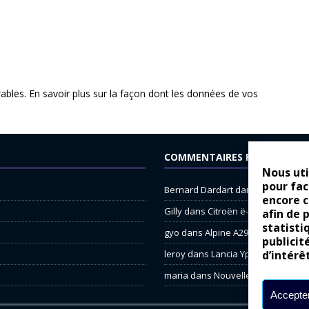
rables.
En savoir plus sur la façon dont les données de vos
COMMENTAIRES RÉCENTS
Nous uti
pour fac
Bernard Dardart
dans
Dacia Sande
encore 
Gilly
dans
Citroën ë-C3 : la révolu
afin de 
statisti
gyo
dans
Alpine A290 : L’irrésistibl
publicit
leroy
dans
Lancia Ypsilon : nature
d’intérê
maria
dans
Nouvelle Opel Corsa : 
Accepter