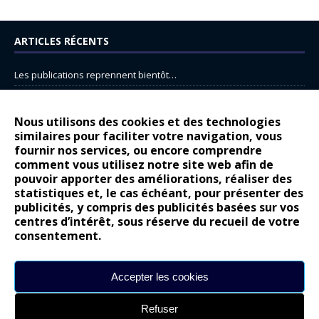
ARTICLES RÉCENTS
Les publications reprennent bientôt…
DS N°8 : Oui, les français vont parfois trop loin.
14 juillet : nouveau film de marque pour Citroën
Nous utilisons des cookies et des technologies
similaires pour faciliter votre navigation, vous
Renault Espace : voyage, voyage…
fournir nos services, ou encore comprendre
Peugeot E-208 GTi : naissance d’une légende
comment vous utilisez notre site web afin de
pouvoir apporter des améliorations, réaliser des
statistiques et, le cas échéant, pour présenter des
COMMENTAIRES RÉCENTS
publicités, y compris des publicités basées sur vos
centres d’intérêt, sous réserve du recueil de votre
Bernard Dardart
dans
Dacia Sandero : pour les gens vrais
consentement.
Gilly
dans
Citroën ë-C3 : la révolution a commencé
gyo
dans
Alpine A290 : L’irrésistible attraction de la légèreté
Accepter les cookies
leroy
dans
Lancia Ypsilon : naturellement envoûtante ?
Refuser
maria
dans
Nouvelle Opel Corsa : Yes of Corsa !