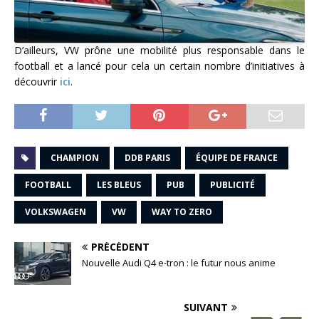
D’ailleurs, VW prône une mobilité plus responsable dans le
football et a lancé pour cela un certain nombre d’initiatives à
découvrir
ici
.
CHAMPION
DDB PARIS
ÉQUIPE DE FRANCE
FOOTBALL
LES BLEUS
PUB
PUBLICITÉ
VOLKSWAGEN
VW
WAY TO ZERO
PRÉCÉDENT
Nouvelle Audi Q4 e-tron : le futur nous anime
SUIVANT