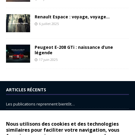
Renault Espace : voyage, voyage…
6 juillet 2025
Peugeot E-208 GTi : naissance d’une
légende
17 juin 2025
ARTICLES RÉCENTS
Les publications reprennent bientôt…
DS N°8 : Oui, les français vont parfois trop loin.
14 juillet : nouveau film de marque pour Citroën
Nous utilisons des cookies et des technologies
similaires pour faciliter votre navigation, vous
Renault Espace : voyage, voyage…