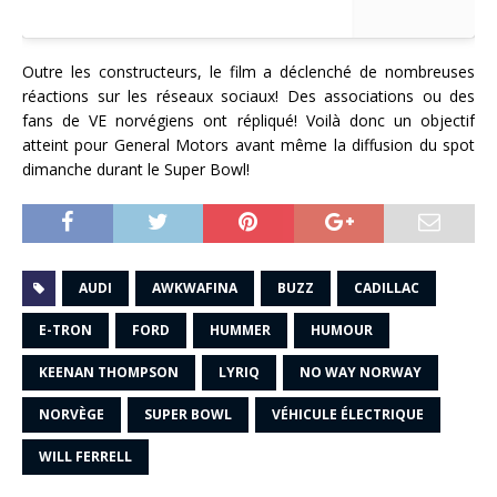
Outre les constructeurs, le film a déclenché de nombreuses
réactions sur les réseaux sociaux! Des associations ou des
fans de VE norvégiens ont répliqué! Voilà donc un objectif
atteint pour General Motors avant même la diffusion du spot
dimanche durant le Super Bowl!
AUDI
AWKWAFINA
BUZZ
CADILLAC
E-TRON
FORD
HUMMER
HUMOUR
KEENAN THOMPSON
LYRIQ
NO WAY NORWAY
NORVÈGE
SUPER BOWL
VÉHICULE ÉLECTRIQUE
WILL FERRELL