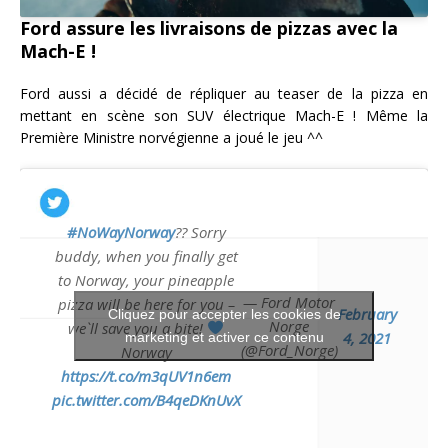
Ford assure les livraisons de pizzas avec la
Mach-E !
Ford aussi a décidé de répliquer au teaser de la pizza en
mettant en scène son SUV électrique Mach-E ! Même la
Première Ministre norvégienne a joué le jeu ^^
#NoWayNorway
?? Sorry
buddy, when you finally get
to Norway, your pineapple
— Ford Motor
pizza will be here for you –
February
Cliquez pour accepter les cookies de
Norge
we`ll save you a bite!
4, 2021
marketing et activer ce contenu
(@Ford_Norge)
Norway
https://t.co/m3qUV1n6em
pic.twitter.com/B4qeDKnUvX