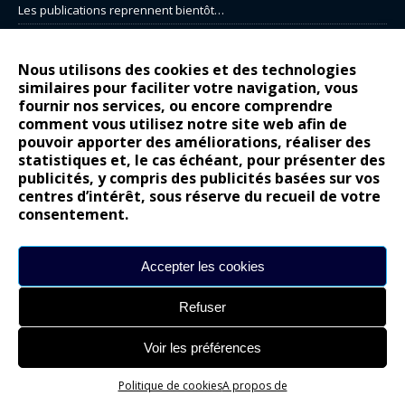
Les publications reprennent bientôt…
DS N°8 : Oui, les français vont parfois trop loin.
14 juillet : nouveau film de marque pour Citroën
Nous utilisons des cookies et des technologies
similaires pour faciliter votre navigation, vous
Renault Espace : voyage, voyage…
fournir nos services, ou encore comprendre
Peugeot E-208 GTi : naissance d’une légende
comment vous utilisez notre site web afin de
pouvoir apporter des améliorations, réaliser des
statistiques et, le cas échéant, pour présenter des
COMMENTAIRES RÉCENTS
publicités, y compris des publicités basées sur vos
centres d’intérêt, sous réserve du recueil de votre
Bernard Dardart
dans
Dacia Sandero : pour les gens vrais
consentement.
Gilly
dans
Citroën ë-C3 : la révolution a commencé
gyo
dans
Alpine A290 : L’irrésistible attraction de la légèreté
Accepter les cookies
leroy
dans
Lancia Ypsilon : naturellement envoûtante ?
Refuser
maria
dans
Nouvelle Opel Corsa : Yes of Corsa !
Voir les préférences
Site réalisé par
Alexandre Hamed
Politique de cookies
A propos de
chargement