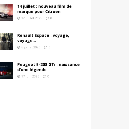
14 juillet : nouveau film de
marque pour Citroën
12 juillet 2025
0
Renault Espace : voyage,
voyage…
6 juillet 2025
0
Peugeot E-208 GTi : naissance
d’une légende
17 juin 2025
0