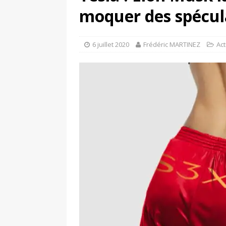
moquer des spécul
[ 11 avril 2020 ]
#StayHome :
6 juillet 2020
Frédéric MARTINEZ
Ac