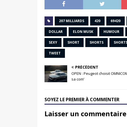
207 MILLIARDS
420
69420
DOLLAR
ELON MUSK
HUMOUR
SEXY
SHORT
SHORTS
SHORTS
TWEET
PRÉCÉDENT
OPEN : Peugeot choisit OMNICO
sa com’
SOYEZ LE PREMIER À COMMENTER
Laisser un commentaire