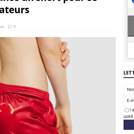
ateurs
 Honda dévoile un spot publicitaire… confiné!
ACTUS
tus
0
LET
No
E-m
I 
used 