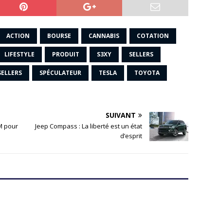
ACTION
BOURSE
CANNABIS
COTATION
LIFESTYLE
PRODUIT
S3XY
SELLERS
ELLERS
SPÉCULATEUR
TESLA
TOYOTA
SUIVANT
M pour
Jeep Compass : La liberté est un état
d’esprit