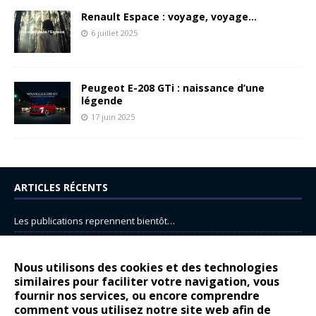
Renault Espace : voyage, voyage…
6 juillet 2025
Peugeot E-208 GTi : naissance d’une
légende
17 juin 2025
ARTICLES RÉCENTS
Les publications reprennent bientôt…
DS N°8 : Oui, les français vont parfois trop loin.
14 juillet : nouveau film de marque pour Citroën
Nous utilisons des cookies et des technologies
similaires pour faciliter votre navigation, vous
Renault Espace : voyage, voyage…
fournir nos services, ou encore comprendre
Peugeot E-208 GTi : naissance d’une légende
comment vous utilisez notre site web afin de