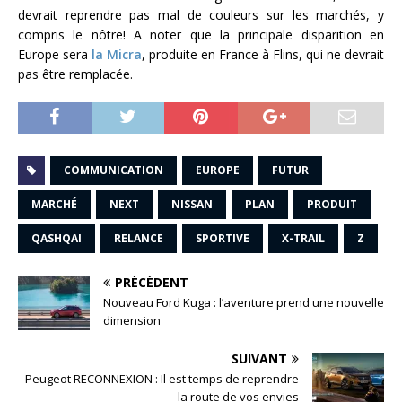
devrait reprendre pas mal de couleurs sur les marchés, y
compris le nôtre! A noter que la principale disparition en
Europe sera
la Micra
, produite en France à Flins, qui ne devrait
pas être remplacée.
COMMUNICATION
EUROPE
FUTUR
MARCHÉ
NEXT
NISSAN
PLAN
PRODUIT
QASHQAI
RELANCE
SPORTIVE
X-TRAIL
Z
PRÉCÉDENT
Nouveau Ford Kuga : l’aventure prend une nouvelle
dimension
SUIVANT
Peugeot RECONNEXION : Il est temps de reprendre
la route de vos envies