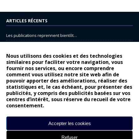
ARTICLES RÉCENTS
Les publications reprennent bientôt…
DS N°8 : Oui, les français vont parfois trop loin.
14 juillet : nouveau film de marque pour Citroën
Nous utilisons des cookies et des technologies
similaires pour faciliter votre navigation, vous
Renault Espace : voyage, voyage…
fournir nos services, ou encore comprendre
Peugeot E-208 GTi : naissance d’une légende
comment vous utilisez notre site web afin de
pouvoir apporter des améliorations, réaliser des
statistiques et, le cas échéant, pour présenter des
COMMENTAIRES RÉCENTS
publicités, y compris des publicités basées sur vos
centres d’intérêt, sous réserve du recueil de votre
Bernard Dardart
dans
Dacia Sandero : pour les gens vrais
consentement.
Gilly
dans
Citroën ë-C3 : la révolution a commencé
gyo
dans
Alpine A290 : L’irrésistible attraction de la légèreté
Accepter les cookies
leroy
dans
Lancia Ypsilon : naturellement envoûtante ?
Refuser