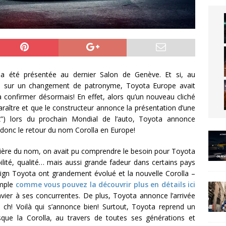
 a été présentée au dernier Salon de Genève. Et si, au
ru sur un changement de patronyme, Toyota Europe avait
la confirmer désormais! En effet, alors qu’un nouveau cliché
raître et que le constructeur annonce la présentation d’une
k”) lors du prochain Mondial de l’auto, Toyota annonce
donc le retour du nom Corolla en Europe!
emière du nom, on avait pu comprendre le besoin pour Toyota
ité, qualité… mais aussi grande fadeur dans certains pays
sign Toyota ont grandement évolué et la nouvelle Corolla –
emple
comme vous pouvez la découvrir plus en détails ici
envier à ses concurrentes. De plus, Toyota annonce l’arrivée
0 ch! Voilà qui s’annonce bien! Surtout, Toyota reprend un
que la Corolla, au travers de toutes ses générations et