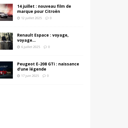
14 juillet : nouveau film de
marque pour Citroën
12 juillet 2025
0
Renault Espace : voyage,
voyage…
6 juillet 2025
0
Peugeot E-208 GTi : naissance
d’une légende
17 juin 2025
0