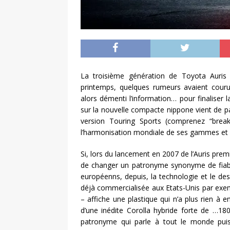
La troisième génération de Toyota Auris
printemps, quelques rumeurs avaient cou
alors démenti l’information… pour finaliser 
sur la nouvelle compacte nippone vient de pa
version Touring Sports (comprenez “brea
l’harmonisation mondiale de ses gammes et 
Si, lors du lancement en 2007 de l’Auris pr
de changer un patronyme synonyme de fiabil
européenns, depuis, la technologie et le de
déjà commercialisée aux Etats-Unis par ex
– affiche une plastique qui n’a plus rien à 
d’une inédite Corolla hybride forte de …18
patronyme qui parle à tout le monde puis