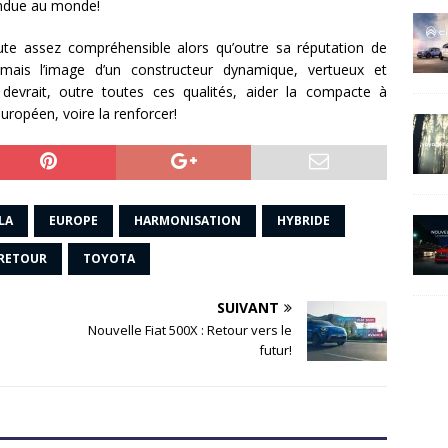
vendue au monde!
te assez compréhensible alors qu’outre sa réputation de
ormais l’image d’un constructeur dynamique, vertueux et
devrait, outre toutes ces qualités, aider la compacte à
uropéen, voire la renforcer!
LA
EUROPE
HARMONISATION
HYBRIDE
RETOUR
TOYOTA
SUIVANT
Nouvelle Fiat 500X : Retour vers le
futur!