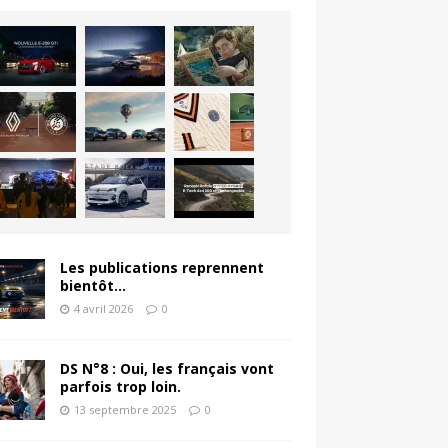
Les publications reprennent
bientôt…
4 avril 2026
0
DS N°8 : Oui, les français vont
parfois trop loin.
13 septembre 2025
0