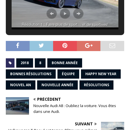
Résolution 1 : Faire plus de sport… et de sportives!
2018
8
BONNE ANNÉE
BONNES RÉSOLUTIONS
ÉQUIPE
HAPPY NEW YEAR
NOUVEL AN
NOUVELLE ANNÉE
RÉSOLUTIONS
PRÉCÉDENT
Nouvelle Audi A8 : Oubliez la voiture. Vous êtes
dans une Audi.
SUIVANT