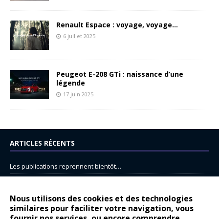
Renault Espace : voyage, voyage…
6 juillet 2025
Peugeot E-208 GTi : naissance d’une
légende
17 juin 2025
ARTICLES RÉCENTS
Les publications reprennent bientôt…
DS N°8 : Oui, les français vont parfois trop loin.
14 juillet : nouveau film de marque pour Citroën
Nous utilisons des cookies et des technologies
similaires pour faciliter votre navigation, vous
Renault Espace : voyage, voyage…
fournir nos services, ou encore comprendre