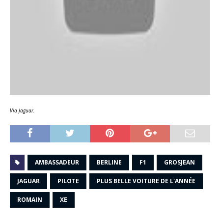
Via Jaguar.
AMBASSADEUR
BERLINE
F1
GROSJEAN
JAGUAR
PILOTE
PLUS BELLE VOITURE DE L'ANNÉE
ROMAIN
XE