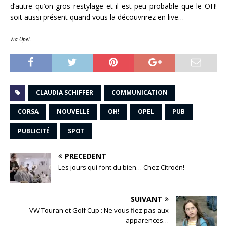
d’autre qu’on gros restylage et il est peu probable que le OH!
soit aussi présent quand vous la découvrirez en live…
Via Opel.
CLAUDIA SCHIFFER
COMMUNICATION
CORSA
NOUVELLE
OH!
OPEL
PUB
PUBLICITÉ
SPOT
PRÉCÉDENT
Les jours qui font du bien… Chez Citroën!
SUIVANT
VW Touran et Golf Cup : Ne vous fiez pas aux
apparences…