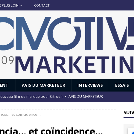
R PLUS LOIN
CONTACT
IENT
AVIS DU MARKETEUR
INTERVIEWS
ESSAIS
 : nouveau film de marque pour Citroën
AVIS DU MARKETEUR
ace : voyage, voyage…
ACTUS
SUI
ancia… et coïncidence…
8 GTi : naissance d’une légende
ACTUS
 Honda dévoile un spot publicitaire… confiné!
ACTUS
ancia… et coïncidence…