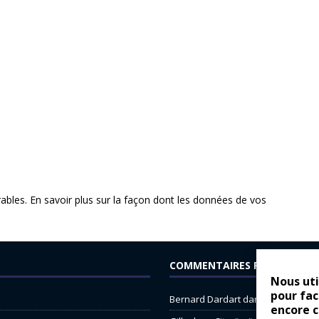
rables.
En savoir plus sur la façon dont les données de vos
COMMENTAIRES RÉCENTS
Nous uti
pour fac
Bernard Dardart
dans
Dacia Sande
encore 