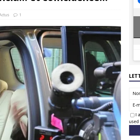
ions reprennent bientôt…
ACTUS
8 : Oui, les français vont parfois trop loin.
ACTUS
Actus
1
LET
No
E-m
I 
used 