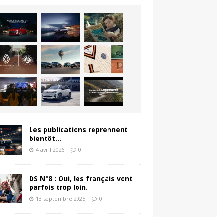
Les publications reprennent
bientôt…
4 avril 2026
0
DS N°8 : Oui, les français vont
parfois trop loin.
13 septembre 2025
0