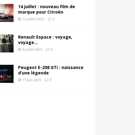
14 juillet : nouveau film de
marque pour Citroën
12 juillet 2025
0
Renault Espace : voyage,
voyage…
6 juillet 2025
0
Peugeot E-208 GTi : naissance
d’une légende
17 juin 2025
0