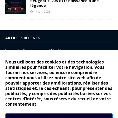
Peugeot E-208 GTi : naissance d’une
légende
17 juin 2025
ARTICLES RÉCENTS
Les publications reprennent bientôt…
DS N°8 : Oui, les français vont parfois trop loin.
Nous utilisons des cookies et des technologies
14 juillet : nouveau film de marque pour Citroën
similaires pour faciliter votre navigation, vous
fournir nos services, ou encore comprendre
Renault Espace : voyage, voyage…
comment vous utilisez notre site web afin de
pouvoir apporter des améliorations, réaliser des
Peugeot E-208 GTi : naissance d’une légende
statistiques et, le cas échéant, pour présenter des
publicités, y compris des publicités basées sur vos
COMMENTAIRES RÉCENTS
centres d’intérêt, sous réserve du recueil de votre
consentement.
Bernard Dardart
dans
Dacia Sandero : pour les gens vrais
Gilly
dans
Citroën ë-C3 : la révolution a commencé