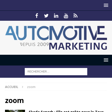
ACCUEIL
zoom
zoom
Skoda Superb : Elle est prête pour le Tour