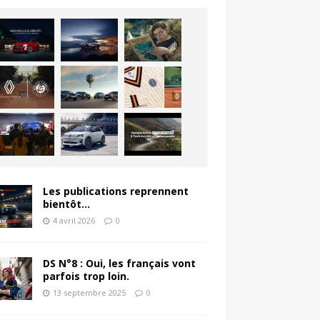
Les publications reprennent
bientôt…
4 avril 2026
0
DS N°8 : Oui, les français vont
parfois trop loin.
13 septembre 2025
0