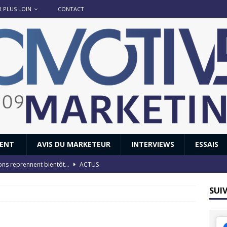
R PLUS LOIN
CONTACT
IENT
AVIS DU MARKETEUR
INTERVIEWS
ESSAIS
ions reprennent bientôt…
ACTUS
8 : Oui, les français vont parfois trop loin.
ACTUS
SUI
 : nouveau film de marque pour Citroën
AVIS DU MARKETEUR
ace : voyage, voyage…
ACTUS