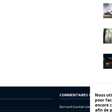
Nous uti
COMMENTAIRES RÉCENTS
pour fac
encore 
Bernard Dardart
dans
Dacia Sande
afin de 