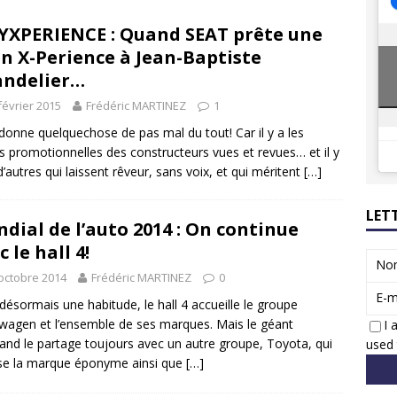
8 GTi : naissance d’une légende
ACTUS
XPERIENCE : Quand SEAT prête une
 Honda dévoile un spot publicitaire… confiné!
ACTUS
n X-Perience à Jean-Baptiste
ndelier…
février 2015
Frédéric MARTINEZ
1
donne quelquechose de pas mal du tout! Car il y a les
s promotionnelles des constructeurs vues et revues… et il y
d’autres qui laissent rêveur, sans voix, et qui méritent
[…]
LET
dial de l’auto 2014 : On continue
c le hall 4!
No
octobre 2014
Frédéric MARTINEZ
0
E-m
 désormais une habitude, le hall 4 accueille le groupe
wagen et l’ensemble de ses marques. Mais le géant
I 
and le partage toujours avec un autre groupe, Toyota, qui
used 
se la marque éponyme ainsi que
[…]