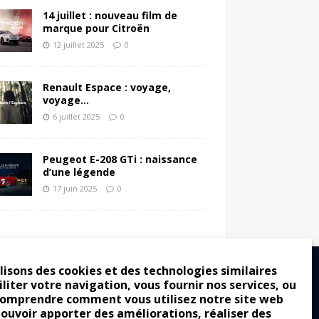
14 juillet : nouveau film de
marque pour Citroën
12 juillet 2025
0
Renault Espace : voyage,
voyage…
6 juillet 2025
0
Peugeot E-208 GTi : naissance
d’une légende
17 juin 2025
0
lisons des cookies et des technologies similaires
iliter votre navigation, vous fournir nos services, ou
comprendre comment vous utilisez notre site web
ro : pour les gens vrais
pouvoir apporter des améliorations, réaliser des