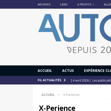
ARCHIVES
LIENS
A PROPOS
ALLE
ACCUEIL
ACTUS
EXPÉRIENCE CL
[ 4 avril 2026 ]
Les publicat
FIL ACTUALITÉS
[ 13 septembre 2025 ]
DS N°
ACCUEIL
X-Perience
[ 12 juillet 2025 ]
14 juillet
[ 6 juillet 2025 ]
Renault Esp
X-Perience