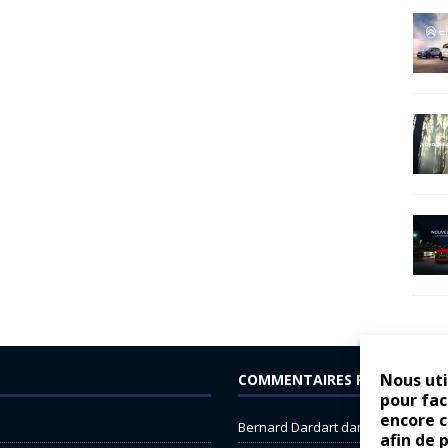
Nous uti
COMMENTAIRES RÉCENTS
pour fac
encore 
Bernard Dardart
dans
Dacia Sande
afin de 