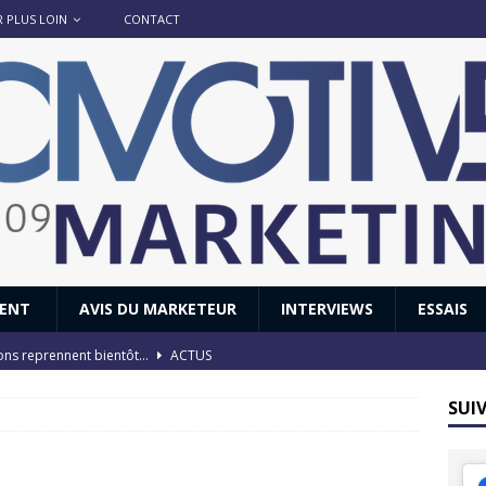
R PLUS LOIN
CONTACT
IENT
AVIS DU MARKETEUR
INTERVIEWS
ESSAIS
ions reprennent bientôt…
ACTUS
8 : Oui, les français vont parfois trop loin.
ACTUS
SUI
 : nouveau film de marque pour Citroën
AVIS DU MARKETEUR
ace : voyage, voyage…
ACTUS