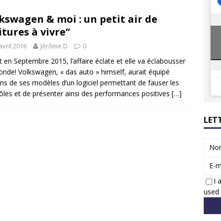
8 GTi : naissance d’une légende
ACTUS
kswagen & moi : un petit air de
 Honda dévoile un spot publicitaire… confiné!
ACTUS
itures à vivre”
avril 2016
Jérôme D
0
it en Septembre 2015, l’affaire éclate et elle va éclabousser
nde! Volkswagen, « das auto » himself, aurait équipé
ins de ses modèles d’un logiciel permettant de fauser les
ôles et de présenter ainsi des performances positives
[…]
LET
No
E-m
I 
used 