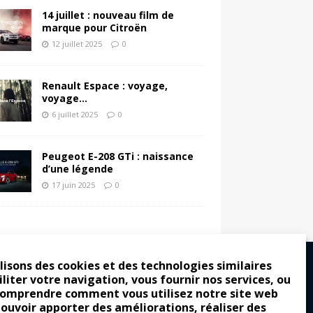
14 juillet : nouveau film de
marque pour Citroën
12 juillet 2025
0
Renault Espace : voyage,
voyage…
6 juillet 2025
0
Peugeot E-208 GTi : naissance
d’une légende
17 juin 2025
0
lisons des cookies et des technologies similaires
iliter votre navigation, vous fournir nos services, ou
comprendre comment vous utilisez notre site web
ro : pour les gens vrais
pouvoir apporter des améliorations, réaliser des