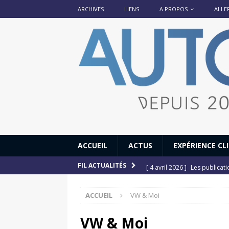
ARCHIVES
LIENS
A PROPOS
ALLE
ACCUEIL
ACTUS
EXPÉRIENCE CL
[ 4 avril 2026 ]
Les publicat
FIL ACTUALITÉS
[ 13 septembre 2025 ]
DS N°
ACCUEIL
VW & Moi
[ 12 juillet 2025 ]
14 juillet
[ 6 juillet 2025 ]
Renault Esp
VW & Moi