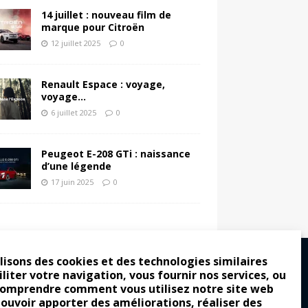
14 juillet : nouveau film de
marque pour Citroën
12 juillet 2025
0
Renault Espace : voyage,
voyage…
6 juillet 2025
0
Peugeot E-208 GTi : naissance
d’une légende
17 juin 2025
0
lisons des cookies et des technologies similaires
iliter votre navigation, vous fournir nos services, ou
comprendre comment vous utilisez notre site web
ro : pour les gens vrais
pouvoir apporter des améliorations, réaliser des