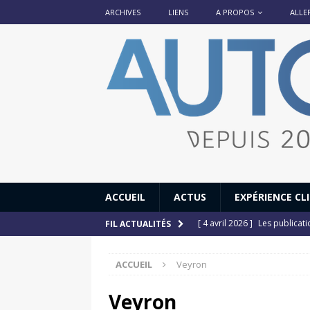
ARCHIVES
LIENS
A PROPOS
ALLE
ACCUEIL
ACTUS
EXPÉRIENCE CL
[ 4 avril 2026 ]
Les publicat
FIL ACTUALITÉS
[ 13 septembre 2025 ]
DS N°
ACCUEIL
Veyron
[ 12 juillet 2025 ]
14 juillet
[ 6 juillet 2025 ]
Renault Esp
Veyron