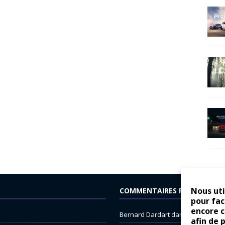
Nous uti
COMMENTAIRES RÉCENTS
pour fac
encore 
Bernard Dardart
dans
Dacia Sande
afin de 