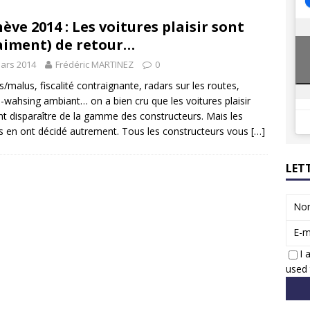
8 GTi : naissance d’une légende
ACTUS
ève 2014 : Les voitures plaisir sont
 Honda dévoile un spot publicitaire… confiné!
ACTUS
aiment) de retour…
ars 2014
Frédéric MARTINEZ
0
/malus, fiscalité contraignante, radars sur les routes,
-wahsing ambiant… on a bien cru que les voitures plaisir
ent disparaître de la gamme des constructeurs. Mais les
ts en ont décidé autrement. Tous les constructeurs vous
[…]
LET
No
E-m
I 
used 