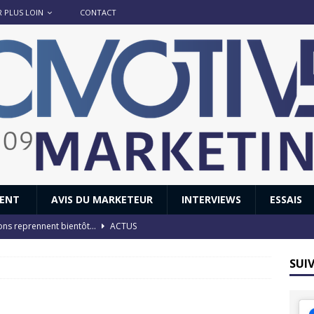
R PLUS LOIN
CONTACT
IENT
AVIS DU MARKETEUR
INTERVIEWS
ESSAIS
ions reprennent bientôt…
ACTUS
8 : Oui, les français vont parfois trop loin.
ACTUS
SUI
 : nouveau film de marque pour Citroën
AVIS DU MARKETEUR
ace : voyage, voyage…
ACTUS