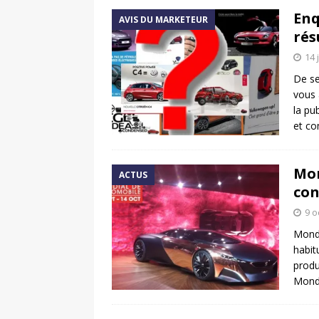
Enq
AVIS DU MARKETEUR
rés
14 
De s
vous 
la pu
et co
Mon
ACTUS
con
9 o
Mondi
habit
produ
Mondi