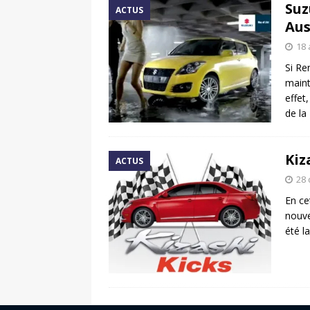
Suz
ACTUS
Aus
18 
Si Re
maint
effet
de la
Kiz
ACTUS
28
En ce
nouve
été l