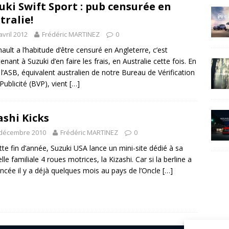
uki Swift Sport : pub censurée en
tralie!
avril 2012
Frédéric MARTINEZ
0
nault a l’habitude d’être censuré en Angleterre, c’est
enant à Suzuki d’en faire les frais, en Australie cette fois. En
, l’ASB, équivalent australien de notre Bureau de Vérification
 Publicité (BVP), vient
[…]
ashi Kicks
 décembre 2010
Frédéric MARTINEZ
0
tte fin d’année, Suzuki USA lance un mini-site dédié à sa
lle familiale 4 roues motrices, la Kizashi. Car si la berline a
ancée il y a déjà quelques mois au pays de l’Oncle
[…]