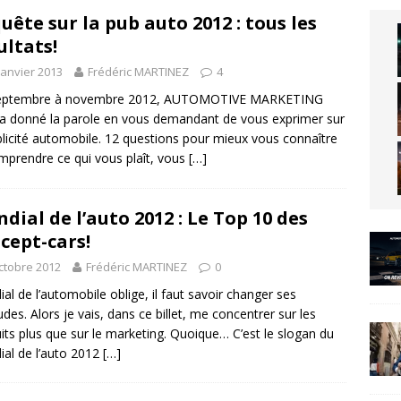
uête sur la pub auto 2012 : tous les
ultats!
janvier 2013
Frédéric MARTINEZ
4
eptembre à novembre 2012, AUTOMOTIVE MARKETING
a donné la parole en vous demandant de vous exprimer sur
blicité automobile. 12 questions pour mieux vous connaître
mprendre ce qui vous plaît, vous
[…]
dial de l’auto 2012 : Le Top 10 des
cept-cars!
ctobre 2012
Frédéric MARTINEZ
0
al de l’automobile oblige, il faut savoir changer ses
udes. Alors je vais, dans ce billet, me concentrer sur les
its plus que sur le marketing. Quoique… C’est le slogan du
al de l’auto 2012
[…]