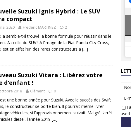
8 GTi : naissance d’une légende
ACTUS
velle Suzuki Ignis Hybrid : Le SUV
 Honda dévoile un spot publicitaire… confiné!
ACTUS
ra compact
mai 2020
Frédéric MARTINEZ
2
i a semble-t-il trouvé la bonne formule pour réussir dans le
nt A : celle du SUV ! A l’image de la Fiat Panda City Cross,
i est en effet l’un des rares constructeurs a
[…]
LET
veau Suzuki Vitara : Libérez votre
 d’enfant !
No
octobre 2018
Clément
0
E-m
est une bonne année pour Suzuki. Avec le succès des Swift
nis, le constructeur se porte bien. Il pourrait même livrer
I 
tage véhicules, si l’approvisionnement suivait. Malgré l’arrêt
used 
hicules diesel, l’année 2019
[…]