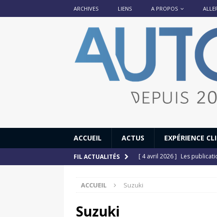
ARCHIVES
LIENS
A PROPOS
ALLE
ACCUEIL
ACTUS
EXPÉRIENCE CL
[ 4 avril 2026 ]
Les publicat
FIL ACTUALITÉS
[ 13 septembre 2025 ]
DS N°
ACCUEIL
Suzuki
[ 12 juillet 2025 ]
14 juillet
[ 6 juillet 2025 ]
Renault Esp
Suzuki