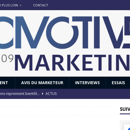
R PLUS LOIN
CONTACT
IENT
AVIS DU MARKETEUR
INTERVIEWS
ESSAIS
ions reprennent bientôt…
ACTUS
8 : Oui, les français vont parfois trop loin.
ACTUS
SUI
 : nouveau film de marque pour Citroën
AVIS DU MARKETEUR
ace : voyage, voyage…
ACTUS