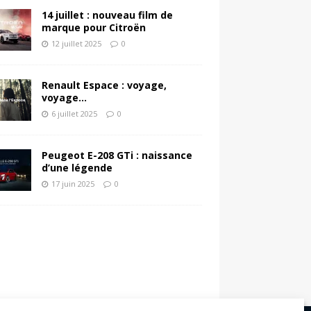
14 juillet : nouveau film de
marque pour Citroën
12 juillet 2025
0
Renault Espace : voyage,
voyage…
6 juillet 2025
0
Peugeot E-208 GTi : naissance
d’une légende
17 juin 2025
0