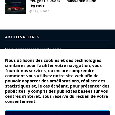
Peugeot E-208 GTi : naissance d’une
légende
17 juin 2025
ARTICLES RÉCENTS
Les publications reprennent bientôt…
DS N°8 : Oui, les français vont parfois trop loin.
Nous utilisons des cookies et des technologies
14 juillet : nouveau film de marque pour Citroën
similaires pour faciliter votre navigation, vous
fournir nos services, ou encore comprendre
Renault Espace : voyage, voyage…
comment vous utilisez notre site web afin de
pouvoir apporter des améliorations, réaliser des
Peugeot E-208 GTi : naissance d’une légende
statistiques et, le cas échéant, pour présenter des
publicités, y compris des publicités basées sur vos
COMMENTAIRES RÉCENTS
centres d’intérêt, sous réserve du recueil de votre
consentement.
Bernard Dardart
dans
Dacia Sandero : pour les gens vrais
Gilly
dans
Citroën ë-C3 : la révolution a commencé