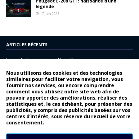
Peugeot E-208 GTi : naissance d’une
légende
17 juin 2025
ARTICLES RÉCENTS
Les publications reprennent bientôt…
DS N°8 : Oui, les français vont parfois trop loin.
Nous utilisons des cookies et des technologies
14 juillet : nouveau film de marque pour Citroën
similaires pour faciliter votre navigation, vous
fournir nos services, ou encore comprendre
Renault Espace : voyage, voyage…
comment vous utilisez notre site web afin de
pouvoir apporter des améliorations, réaliser des
Peugeot E-208 GTi : naissance d’une légende
statistiques et, le cas échéant, pour présenter des
publicités, y compris des publicités basées sur vos
COMMENTAIRES RÉCENTS
centres d’intérêt, sous réserve du recueil de votre
consentement.
Bernard Dardart
dans
Dacia Sandero : pour les gens vrais
Gilly
dans
Citroën ë-C3 : la révolution a commencé