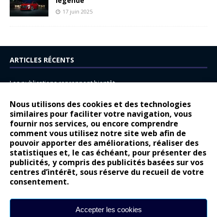
légende
17 juin 2025
ARTICLES RÉCENTS
Les publications reprennent bientôt…
DS N°8 : Oui, les français vont parfois trop loin.
Nous utilisons des cookies et des technologies
14 juillet : nouveau film de marque pour Citroën
similaires pour faciliter votre navigation, vous
fournir nos services, ou encore comprendre
Renault Espace : voyage, voyage…
comment vous utilisez notre site web afin de
pouvoir apporter des améliorations, réaliser des
Peugeot E-208 GTi : naissance d’une légende
statistiques et, le cas échéant, pour présenter des
publicités, y compris des publicités basées sur vos
COMMENTAIRES RÉCENTS
centres d’intérêt, sous réserve du recueil de votre
consentement.
Bernard Dardart
dans
Dacia Sandero : pour les gens vrais
Gilly
dans
Citroën ë-C3 : la révolution a commencé
Accepter les cookies