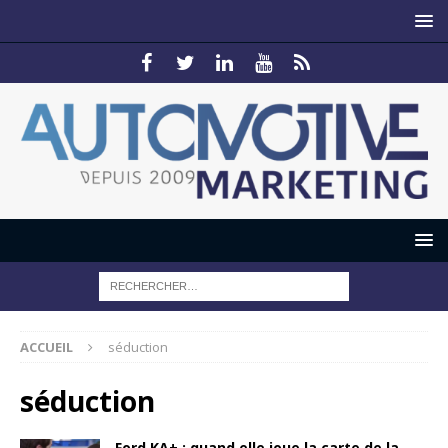
ACCUEIL
séduction
séduction
Ford KA+ : quand elle joue la carte de la