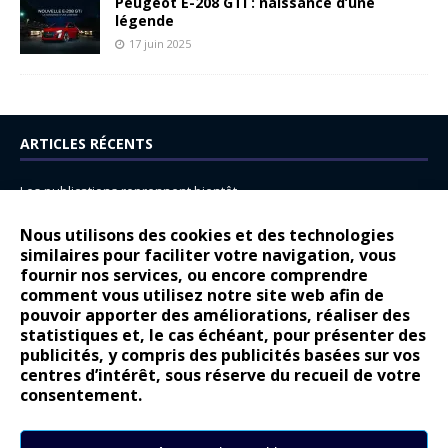
Peugeot E-208 GTi : naissance d’une
légende
17 juin 2025
ARTICLES RÉCENTS
Les publications reprennent bientôt…
DS N°8 : Oui, les français vont parfois trop loin.
Nous utilisons des cookies et des technologies
14 juillet : nouveau film de marque pour Citroën
similaires pour faciliter votre navigation, vous
fournir nos services, ou encore comprendre
Renault Espace : voyage, voyage…
comment vous utilisez notre site web afin de
pouvoir apporter des améliorations, réaliser des
Peugeot E-208 GTi : naissance d’une légende
statistiques et, le cas échéant, pour présenter des
publicités, y compris des publicités basées sur vos
COMMENTAIRES RÉCENTS
centres d’intérêt, sous réserve du recueil de votre
consentement.
Bernard Dardart
dans
Dacia Sandero : pour les gens vrais
Gilly
dans
Citroën ë-C3 : la révolution a commencé