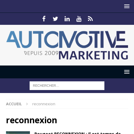
ACCUEIL
reconnexion
reconnexion
Peugeot RECONNEXION : Il est temps de