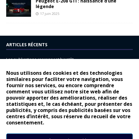
Peugeot E-208 GTi : naissance d’une
légende
17 juin 2025
ARTICLES RÉCENTS
Les publications reprennent bientôt…
DS N°8 : Oui, les français vont parfois trop loin.
Nous utilisons des cookies et des technologies
14 juillet : nouveau film de marque pour Citroën
similaires pour faciliter votre navigation, vous
fournir nos services, ou encore comprendre
Renault Espace : voyage, voyage…
comment vous utilisez notre site web afin de
pouvoir apporter des améliorations, réaliser des
Peugeot E-208 GTi : naissance d’une légende
statistiques et, le cas échéant, pour présenter des
publicités, y compris des publicités basées sur vos
COMMENTAIRES RÉCENTS
centres d’intérêt, sous réserve du recueil de votre
consentement.
Bernard Dardart
dans
Dacia Sandero : pour les gens vrais
Gilly
dans
Citroën ë-C3 : la révolution a commencé