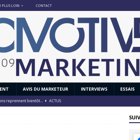
R PLUS LOIN
CONTACT
IENT
AVIS DU MARKETEUR
INTERVIEWS
ESSAIS
ions reprennent bientôt…
ACTUS
8 : Oui, les français vont parfois trop loin.
ACTUS
SUI
 : nouveau film de marque pour Citroën
AVIS DU MARKETEUR
ace : voyage, voyage…
ACTUS