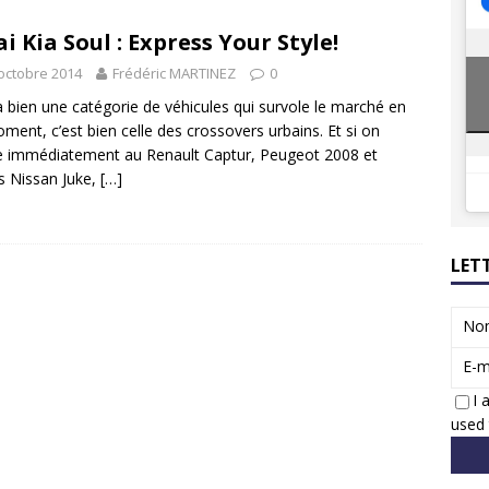
8 GTi : naissance d’une légende
ACTUS
ai Kia Soul : Express Your Style!
 Honda dévoile un spot publicitaire… confiné!
ACTUS
octobre 2014
Frédéric MARTINEZ
0
y a bien une catégorie de véhicules qui survole le marché en
ment, c’est bien celle des crossovers urbains. Et si on
 immédiatement au Renault Captur, Peugeot 2008 et
s Nissan Juke,
[…]
LET
No
E-m
I 
used 