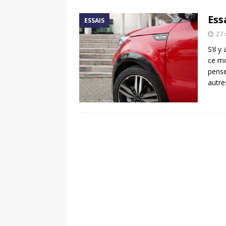
[ 17 juin 2025 ]
Peugeot E-20
Ess
ESSAIS
[ 11 avril 2020 ]
#StayHome :
27 
S’il 
ce mo
pense
autre