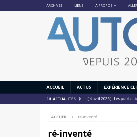
ARCHIVES
LIENS
A PROPOS
ALLE
ACCUEIL
ACTUS
EXPÉRIENCE CL
[ 4 avril 2026 ]
Les publicat
FIL ACTUALITÉS
[ 13 septembre 2025 ]
DS N°
ACCUEIL
ré-inventé
[ 12 juillet 2025 ]
14 juillet
[ 6 juillet 2025 ]
Renault Esp
ré-inventé