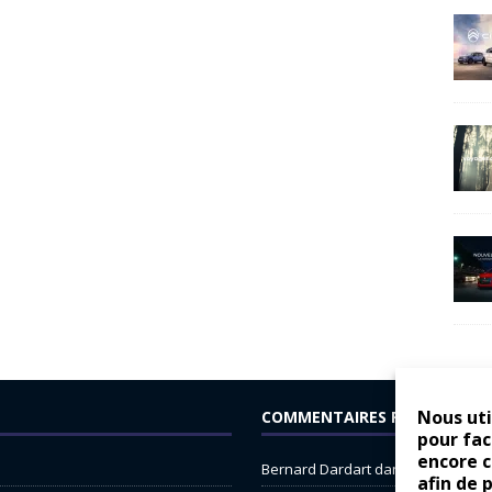
Nous uti
COMMENTAIRES RÉCENTS
pour fac
encore 
Bernard Dardart
dans
Dacia Sande
afin de 