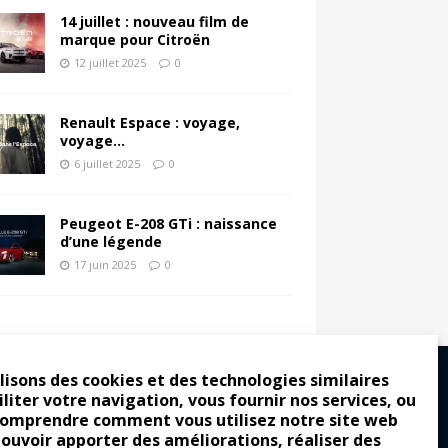
14 juillet : nouveau film de
marque pour Citroën
12 juillet 2025
0
Renault Espace : voyage,
voyage…
6 juillet 2025
0
Peugeot E-208 GTi : naissance
d’une légende
17 juin 2025
0
lisons des cookies et des technologies similaires
iliter votre navigation, vous fournir nos services, ou
comprendre comment vous utilisez notre site web
ro : pour les gens vrais
pouvoir apporter des améliorations, réaliser des