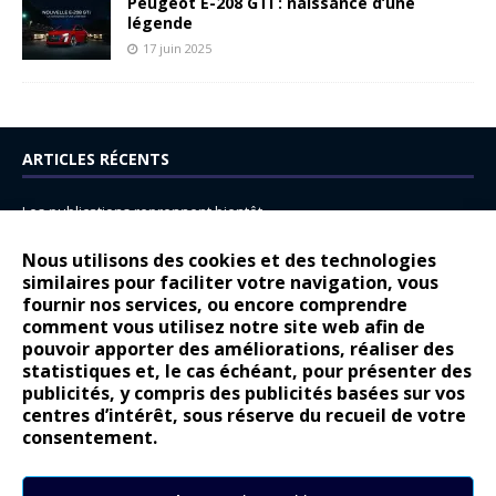
Peugeot E-208 GTi : naissance d’une
légende
17 juin 2025
ARTICLES RÉCENTS
Les publications reprennent bientôt…
DS N°8 : Oui, les français vont parfois trop loin.
Nous utilisons des cookies et des technologies
14 juillet : nouveau film de marque pour Citroën
similaires pour faciliter votre navigation, vous
fournir nos services, ou encore comprendre
Renault Espace : voyage, voyage…
comment vous utilisez notre site web afin de
pouvoir apporter des améliorations, réaliser des
Peugeot E-208 GTi : naissance d’une légende
statistiques et, le cas échéant, pour présenter des
publicités, y compris des publicités basées sur vos
COMMENTAIRES RÉCENTS
centres d’intérêt, sous réserve du recueil de votre
consentement.
Bernard Dardart
dans
Dacia Sandero : pour les gens vrais
Gilly
dans
Citroën ë-C3 : la révolution a commencé