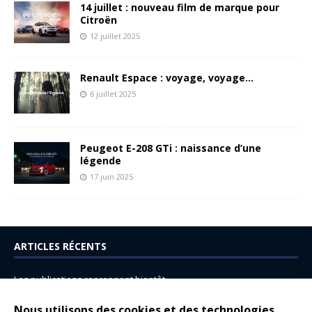
14 juillet : nouveau film de marque pour
Citroën
12 juillet 2025
Renault Espace : voyage, voyage…
6 juillet 2025
Peugeot E-208 GTi : naissance d’une
légende
17 juin 2025
ARTICLES RÉCENTS
Les publications reprennent bientôt…
DS N°8 : Oui, les français vont parfois trop loin.
Nous utilisons des cookies et des technologies