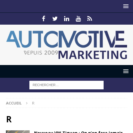
ACCUEIL
R
R
Nouveau VW Tiguan : On n’en fera jamais