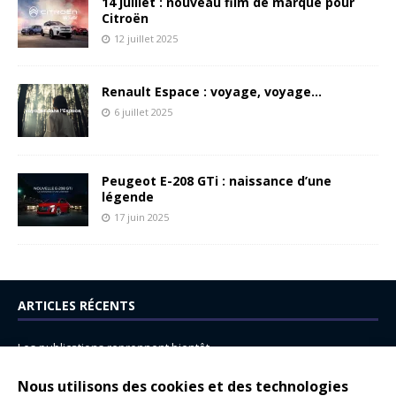
14 juillet : nouveau film de marque pour
Citroën
12 juillet 2025
Renault Espace : voyage, voyage…
6 juillet 2025
Peugeot E-208 GTi : naissance d’une
légende
17 juin 2025
ARTICLES RÉCENTS
Les publications reprennent bientôt…
DS N°8 : Oui, les français vont parfois trop loin.
Nous utilisons des cookies et des technologies