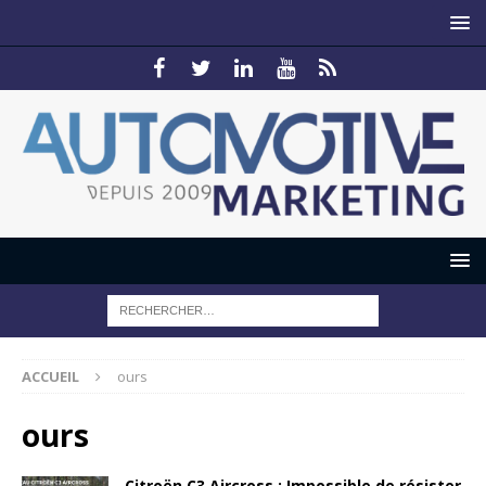
ACCUEIL
ours
ours
Citroën C3 Aircross : Impossible de résister