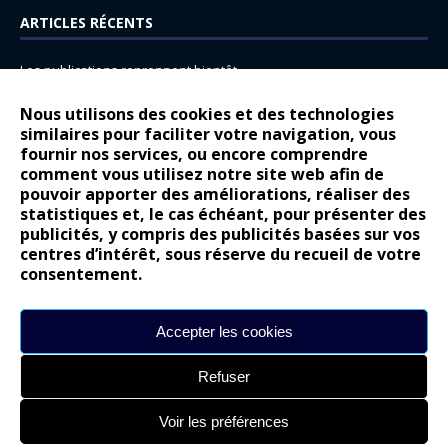
ARTICLES RÉCENTS
Les publications reprennent bientôt…
DS N°8 : Oui, les français vont parfois trop loin.
Nous utilisons des cookies et des technologies
14 juillet : nouveau film de marque pour Citroën
similaires pour faciliter votre navigation, vous
fournir nos services, ou encore comprendre
Renault Espace : voyage, voyage…
comment vous utilisez notre site web afin de
pouvoir apporter des améliorations, réaliser des
Peugeot E-208 GTi : naissance d’une légende
statistiques et, le cas échéant, pour présenter des
publicités, y compris des publicités basées sur vos
COMMENTAIRES RÉCENTS
centres d’intérêt, sous réserve du recueil de votre
consentement.
Bernard Dardart
dans
Dacia Sandero : pour les gens vrais
Gilly
dans
Citroën ë-C3 : la révolution a commencé
Accepter les cookies
gyo
dans
Alpine A290 : L’irrésistible attraction de la légèreté
Refuser
leroy
dans
Lancia Ypsilon : naturellement envoûtante ?
maria
dans
Nouvelle Opel Corsa : Yes of Corsa !
Voir les préférences