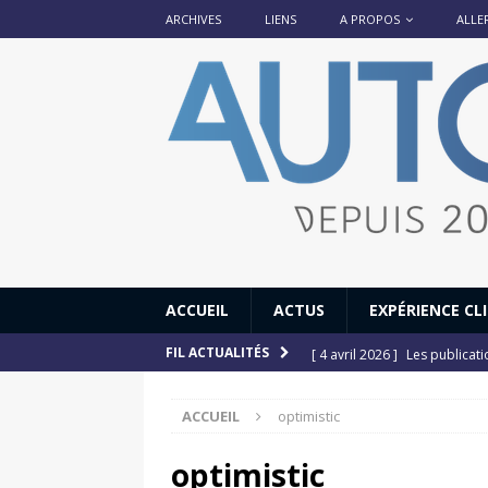
ARCHIVES
LIENS
A PROPOS
ALLE
ACCUEIL
ACTUS
EXPÉRIENCE CL
[ 4 avril 2026 ]
Les publicat
FIL ACTUALITÉS
[ 13 septembre 2025 ]
DS N°
ACCUEIL
optimistic
[ 12 juillet 2025 ]
14 juillet
[ 6 juillet 2025 ]
Renault Esp
optimistic