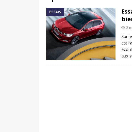
[ 17 juin 2025 ]
Peugeot E-20
Ess
ESSAIS
[ 11 avril 2020 ]
#StayHome :
bie
8 m
Sur l
est l
écoul
aux s