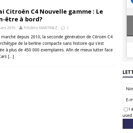
8 GTi : naissance d’une légende
ACTUS
ai Citroën C4 Nouvelle gamme : Le
 Honda dévoile un spot publicitaire… confiné!
ACTUS
n-être à bord?
ars 2015
Frédéric MARTINEZ
1
e marché depuis 2010, la seconde génération de Citroën C4
’archétype de la berline compacte sans histoire qui s’est
ée à plus de 450 000 exemplaires. Afin de mieux lutter face
tars
[…]
LET
No
E-m
I 
used 