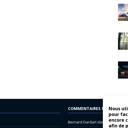
Nous uti
COMMENTAIRES RÉCENTS
pour fac
encore 
Bernard Dardart
dans
Dacia Sande
afin de 