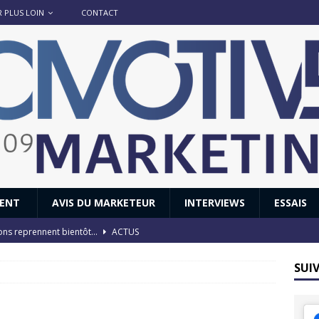
R PLUS LOIN
CONTACT
IENT
AVIS DU MARKETEUR
INTERVIEWS
ESSAIS
ions reprennent bientôt…
ACTUS
8 : Oui, les français vont parfois trop loin.
ACTUS
SUI
 : nouveau film de marque pour Citroën
AVIS DU MARKETEUR
ace : voyage, voyage…
ACTUS