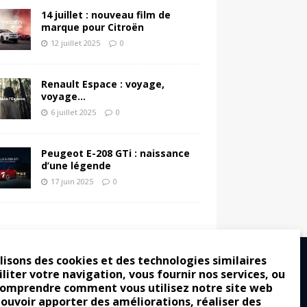
14 juillet : nouveau film de
marque pour Citroën
12 juillet 2025
0
Renault Espace : voyage,
voyage…
6 juillet 2025
0
Peugeot E-208 GTi : naissance
d’une légende
17 juin 2025
0
lisons des cookies et des technologies similaires
iliter votre navigation, vous fournir nos services, ou
comprendre comment vous utilisez notre site web
ro : pour les gens vrais
pouvoir apporter des améliorations, réaliser des