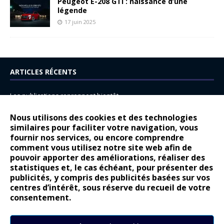
Peugeot E-208 GTi : naissance d’une
légende
17 juin 2025
ARTICLES RÉCENTS
Les publications reprennent bientôt…
DS N°8 : Oui, les français vont parfois trop loin.
Nous utilisons des cookies et des technologies
14 juillet : nouveau film de marque pour Citroën
similaires pour faciliter votre navigation, vous
fournir nos services, ou encore comprendre
Renault Espace : voyage, voyage…
comment vous utilisez notre site web afin de
pouvoir apporter des améliorations, réaliser des
Peugeot E-208 GTi : naissance d’une légende
statistiques et, le cas échéant, pour présenter des
publicités, y compris des publicités basées sur vos
COMMENTAIRES RÉCENTS
centres d’intérêt, sous réserve du recueil de votre
consentement.
Bernard Dardart
dans
Dacia Sandero : pour les gens vrais
Gilly
dans
Citroën ë-C3 : la révolution a commencé