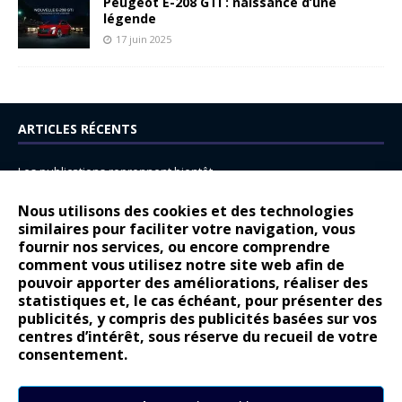
Peugeot E-208 GTi : naissance d’une
légende
17 juin 2025
ARTICLES RÉCENTS
Les publications reprennent bientôt…
DS N°8 : Oui, les français vont parfois trop loin.
Nous utilisons des cookies et des technologies
14 juillet : nouveau film de marque pour Citroën
similaires pour faciliter votre navigation, vous
fournir nos services, ou encore comprendre
Renault Espace : voyage, voyage…
comment vous utilisez notre site web afin de
pouvoir apporter des améliorations, réaliser des
Peugeot E-208 GTi : naissance d’une légende
statistiques et, le cas échéant, pour présenter des
publicités, y compris des publicités basées sur vos
COMMENTAIRES RÉCENTS
centres d’intérêt, sous réserve du recueil de votre
consentement.
Bernard Dardart
dans
Dacia Sandero : pour les gens vrais
Gilly
dans
Citroën ë-C3 : la révolution a commencé