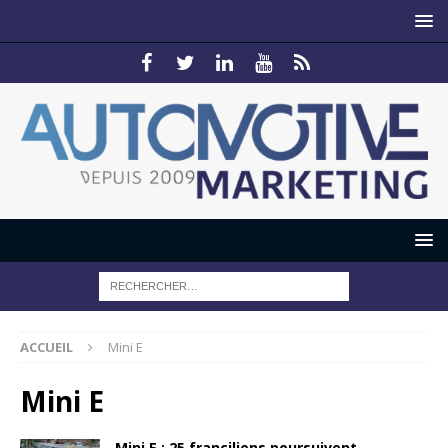
ACCUEIL
Mini E
Mini E
Mini E : 25 franciliens poursuivent