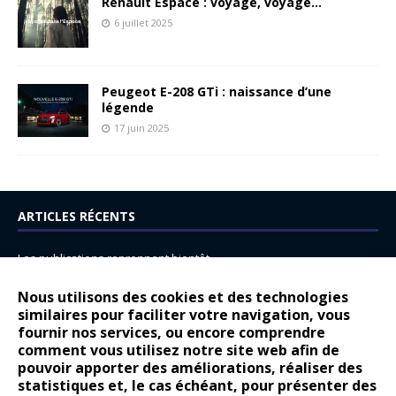
Renault Espace : voyage, voyage…
6 juillet 2025
Peugeot E-208 GTi : naissance d’une
légende
17 juin 2025
ARTICLES RÉCENTS
Les publications reprennent bientôt…
DS N°8 : Oui, les français vont parfois trop loin.
Nous utilisons des cookies et des technologies
14 juillet : nouveau film de marque pour Citroën
similaires pour faciliter votre navigation, vous
fournir nos services, ou encore comprendre
Renault Espace : voyage, voyage…
comment vous utilisez notre site web afin de
pouvoir apporter des améliorations, réaliser des
Peugeot E-208 GTi : naissance d’une légende
statistiques et, le cas échéant, pour présenter des