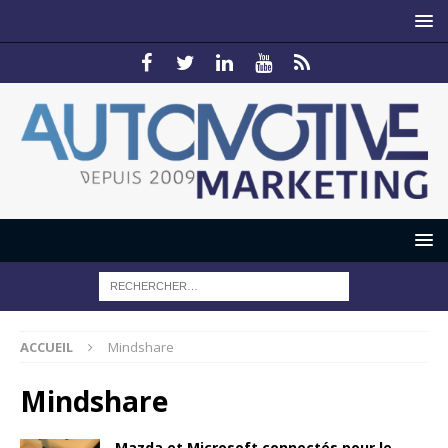
ACCUEIL
Mindshare
Mindshare
Mazda et Microsoft connectés pour le