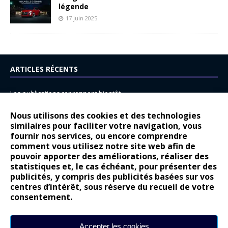
légende
17 juin 2025
ARTICLES RÉCENTS
Les publications reprennent bientôt…
DS N°8 : Oui, les français vont parfois trop loin.
Nous utilisons des cookies et des technologies
14 juillet : nouveau film de marque pour Citroën
similaires pour faciliter votre navigation, vous
fournir nos services, ou encore comprendre
Renault Espace : voyage, voyage…
comment vous utilisez notre site web afin de
pouvoir apporter des améliorations, réaliser des
Peugeot E-208 GTi : naissance d’une légende
statistiques et, le cas échéant, pour présenter des
publicités, y compris des publicités basées sur vos
COMMENTAIRES RÉCENTS
centres d’intérêt, sous réserve du recueil de votre
consentement.
Bernard Dardart
dans
Dacia Sandero : pour les gens vrais
Gilly
dans
Citroën ë-C3 : la révolution a commencé
Accepter les cookies