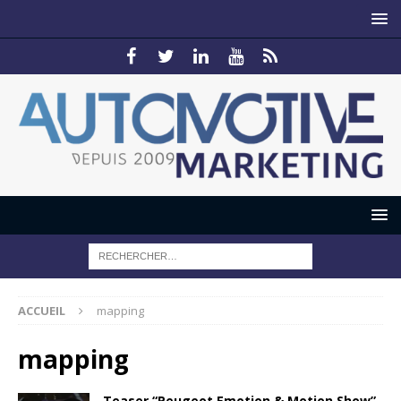
ACCUEIL
mapping
mapping
Teaser “Peugeot Emotion & Motion Show”