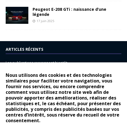
Peugeot E-208 GTi : naissance d’une
légende
17 juin 2025
ARTICLES RÉCENTS
Les publications reprennent bientôt…
DS N°8 : Oui, les français vont parfois trop loin.
Nous utilisons des cookies et des technologies
14 juillet : nouveau film de marque pour Citroën
similaires pour faciliter votre navigation, vous
fournir nos services, ou encore comprendre
Renault Espace : voyage, voyage…
comment vous utilisez notre site web afin de
pouvoir apporter des améliorations, réaliser des
Peugeot E-208 GTi : naissance d’une légende
statistiques et, le cas échéant, pour présenter des
publicités, y compris des publicités basées sur vos
COMMENTAIRES RÉCENTS
centres d’intérêt, sous réserve du recueil de votre
consentement.
Bernard Dardart
dans
Dacia Sandero : pour les gens vrais