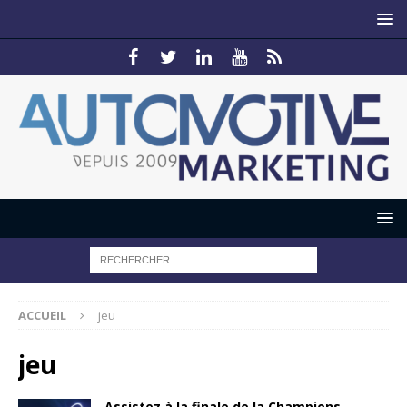
ACCUEIL
jeu
jeu
Assistez à la finale de la Champions