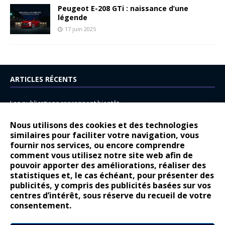
Peugeot E-208 GTi : naissance d’une
légende
17 juin 2025
ARTICLES RÉCENTS
Les publications reprennent bientôt…
DS N°8 : Oui, les français vont parfois trop loin.
Nous utilisons des cookies et des technologies
similaires pour faciliter votre navigation, vous
14 juillet : nouveau film de marque pour Citroën
fournir nos services, ou encore comprendre
Renault Espace : voyage, voyage…
comment vous utilisez notre site web afin de
pouvoir apporter des améliorations, réaliser des
Peugeot E-208 GTi : naissance d’une légende
statistiques et, le cas échéant, pour présenter des
publicités, y compris des publicités basées sur vos
COMMENTAIRES RÉCENTS
centres d’intérêt, sous réserve du recueil de votre
consentement.
Bernard Dardart
dans
Dacia Sandero : pour les gens vrais