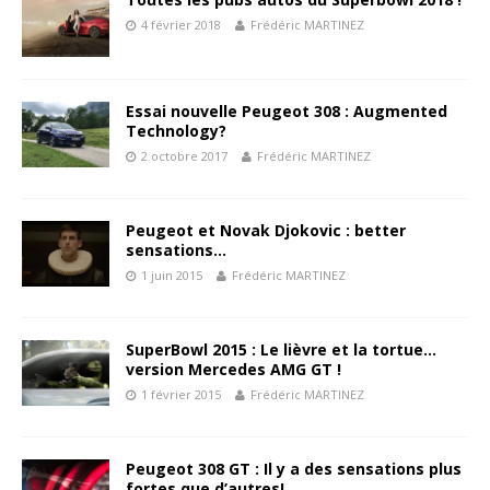
4 février 2018
Frédéric MARTINEZ
Essai nouvelle Peugeot 308 : Augmented
Technology?
2 octobre 2017
Frédéric MARTINEZ
Peugeot et Novak Djokovic : better
sensations…
1 juin 2015
Frédéric MARTINEZ
SuperBowl 2015 : Le lièvre et la tortue…
version Mercedes AMG GT !
1 février 2015
Frédéric MARTINEZ
Peugeot 308 GT : Il y a des sensations plus
fortes que d’autres!