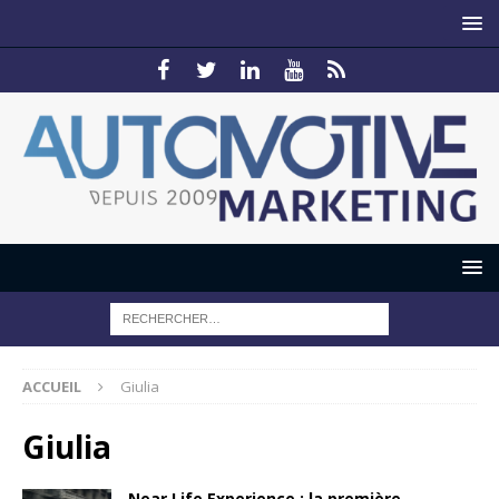
ACCUEIL
Giulia
Giulia
Near Life Experience : la première