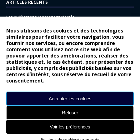
ARTICLES RÉCENTS
Les publications reprennent bientôt…
DS N°8 : Oui, les français vont parfois trop loin.
Nous utilisons des cookies et des technologies
similaires pour faciliter votre navigation, vous
14 juillet : nouveau film de marque pour Citroën
fournir nos services, ou encore comprendre
Renault Espace : voyage, voyage…
comment vous utilisez notre site web afin de
pouvoir apporter des améliorations, réaliser des
Peugeot E-208 GTi : naissance d’une légende
statistiques et, le cas échéant, pour présenter des
publicités, y compris des publicités basées sur vos
COMMENTAIRES RÉCENTS
centres d’intérêt, sous réserve du recueil de votre
consentement.
Bernard Dardart
dans
Dacia Sandero : pour les gens vrais
Gilly
dans
Citroën ë-C3 : la révolution a commencé
Accepter les cookies
gyo
dans
Alpine A290 : L’irrésistible attraction de la légèreté
Refuser
leroy
dans
Lancia Ypsilon : naturellement envoûtante ?
maria
dans
Nouvelle Opel Corsa : Yes of Corsa !
Voir les préférences
Politique de cookies
A propos de