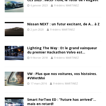
6 janvier 2023
Frédéric MARTINEZ
Nissan NEXT : un futur excitant, de A… à Z
2 juin 2020
Frédéric MARTINEZ
Lighting The Way : Et le grand vainqueur
du premier Hackathon Volvo est…
9 février 2018
Frédéric MARTINEZ
VW : Plus que nos voitures, vos histoires.
#VWetMoi
17 mars 2016
Frédéric MARTINEZ
Smart ForTwo ED : “Future has arrived”…
mais en retard!