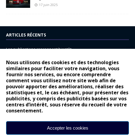
17 juin 2025
ARTICLES RÉCENTS
Les publications reprennent bientôt…
DS N°8 : Oui, les français vont parfois trop loin.
Nous utilisons des cookies et des technologies
similaires pour faciliter votre navigation, vous
14 juillet : nouveau film de marque pour Citroën
fournir nos services, ou encore comprendre
Renault Espace : voyage, voyage…
comment vous utilisez notre site web afin de
pouvoir apporter des améliorations, réaliser des
Peugeot E-208 GTi : naissance d’une légende
statistiques et, le cas échéant, pour présenter des
publicités, y compris des publicités basées sur vos
COMMENTAIRES RÉCENTS
centres d’intérêt, sous réserve du recueil de votre
consentement.
Bernard Dardart
dans
Dacia Sandero : pour les gens vrais
Gilly
dans
Citroën ë-C3 : la révolution a commencé
Accepter les cookies
gyo
dans
Alpine A290 : L’irrésistible attraction de la légèreté