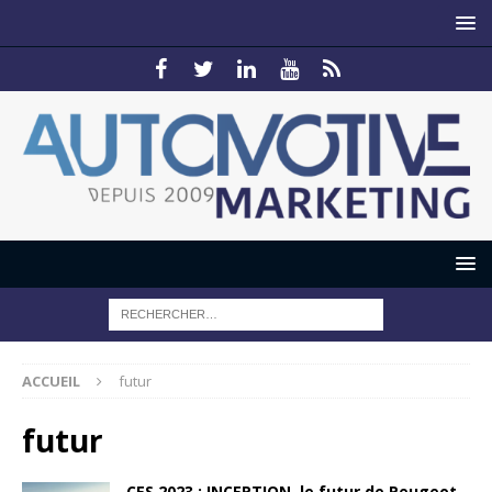
ACCUEIL
futur
futur
CES 2023 : INCEPTION, le futur de Peugeot