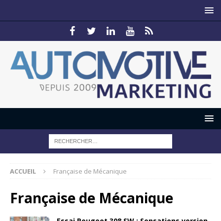
ACCUEIL
Française de Mécanique
Française de Mécanique
Essai Peugeot 308 SW : Sensations version