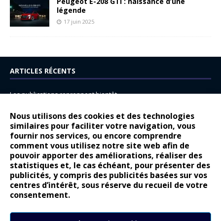
Peugeot E-208 GTi : naissance d’une
légende
17 juin 2025
ARTICLES RÉCENTS
Les publications reprennent bientôt…
DS N°8 : Oui, les français vont parfois trop loin.
Nous utilisons des cookies et des technologies
14 juillet : nouveau film de marque pour Citroën
similaires pour faciliter votre navigation, vous
fournir nos services, ou encore comprendre
Renault Espace : voyage, voyage…
comment vous utilisez notre site web afin de
pouvoir apporter des améliorations, réaliser des
Peugeot E-208 GTi : naissance d’une légende
statistiques et, le cas échéant, pour présenter des
publicités, y compris des publicités basées sur vos
COMMENTAIRES RÉCENTS
centres d’intérêt, sous réserve du recueil de votre
consentement.
Bernard Dardart
dans
Dacia Sandero : pour les gens vrais
Gilly
dans
Citroën ë-C3 : la révolution a commencé