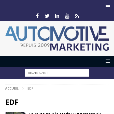
ACCUEIL
EDF
EDF
En route pour le stade : VW propose du