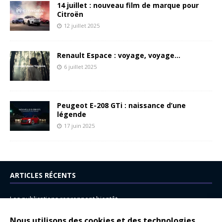
14 juillet : nouveau film de marque pour
Citroën
12 juillet 2025
Renault Espace : voyage, voyage…
6 juillet 2025
Peugeot E-208 GTi : naissance d’une
légende
17 juin 2025
ARTICLES RÉCENTS
Les publications reprennent bientôt…
DS N°8 : Oui, les français vont parfois trop loin.
Nous utilisons des cookies et des technologies