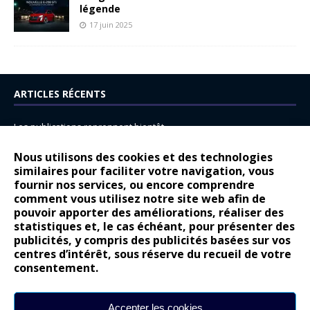
légende
17 juin 2025
ARTICLES RÉCENTS
Les publications reprennent bientôt…
DS N°8 : Oui, les français vont parfois trop loin.
Nous utilisons des cookies et des technologies
14 juillet : nouveau film de marque pour Citroën
similaires pour faciliter votre navigation, vous
fournir nos services, ou encore comprendre
Renault Espace : voyage, voyage…
comment vous utilisez notre site web afin de
pouvoir apporter des améliorations, réaliser des
Peugeot E-208 GTi : naissance d’une légende
statistiques et, le cas échéant, pour présenter des
publicités, y compris des publicités basées sur vos
COMMENTAIRES RÉCENTS
centres d’intérêt, sous réserve du recueil de votre
consentement.
Bernard Dardart
dans
Dacia Sandero : pour les gens vrais
Gilly
dans
Citroën ë-C3 : la révolution a commencé
Accepter les cookies