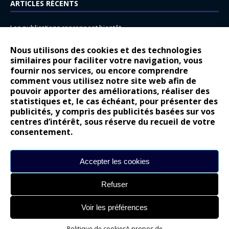
ARTICLES RÉCENTS
Les publications reprennent bientôt…
DS N°8 : Oui, les français vont parfois trop loin.
Nous utilisons des cookies et des technologies
similaires pour faciliter votre navigation, vous
14 juillet : nouveau film de marque pour Citroën
fournir nos services, ou encore comprendre
Renault Espace : voyage, voyage…
comment vous utilisez notre site web afin de
pouvoir apporter des améliorations, réaliser des
Peugeot E-208 GTi : naissance d’une légende
statistiques et, le cas échéant, pour présenter des
publicités, y compris des publicités basées sur vos
COMMENTAIRES RÉCENTS
centres d’intérêt, sous réserve du recueil de votre
consentement.
Bernard Dardart
dans
Dacia Sandero : pour les gens vrais
Gilly
dans
Citroën ë-C3 : la révolution a commencé
Accepter les cookies
gyo
dans
Alpine A290 : L’irrésistible attraction de la légèreté
Refuser
leroy
dans
Lancia Ypsilon : naturellement envoûtante ?
maria
dans
Nouvelle Opel Corsa : Yes of Corsa !
Voir les préférences
Politique de cookies
A propos de